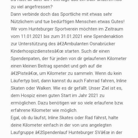
zu viel angefressen?
Dann verbinde doch das Sportliche mit etwas sehr
Nützlichem und tue bedürftigen Menschen etwas Gutes!
Wir vom Hunteburger Sportverein möchten im Zeitraum
vom 11.01.2021 bis zum 31.01.2021 eine Spendenaktion
zur Unterstützung des â€žAmbulanten Osnabrücker
Kinderhospizdienstesâ€œ starten. Such dir einen
Spendenpaten, der für jeden von dir gelaufenen Kilometer
einen kleinen Beitrag spendet und geh auf die
â€žPisteâ€œ, um Kilometer zu sammeln. Wenn du kein
Läufertyp bist, dann kannst du auch Fahrrad fahren, Inline
Skaten oder Walken. Wie es dir gefällt. Unser Ziel ist es,
dem Hospiz einen guten Start im Jahr 2021 zu
ermöglichen. Dazu benötigen wir so viele erlaufene bzw.
erfahrene Kilometer wie möglich.
Egal, ob du läufst, Inline Skates oder Rad fährst, halte
deine Kilometer einfach in der von uns angelegten
Laufgruppe â€žSpendenlauf Hunteburger SVâ€œ in der