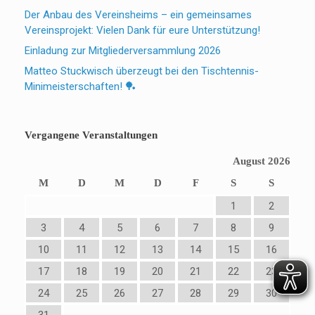
Der Anbau des Vereinsheims – ein gemeinsames
Vereinsprojekt: Vielen Dank für eure Unterstützung!
Einladung zur Mitgliederversammlung 2026
Matteo Stuckwisch überzeugt bei den Tischtennis-
Minimeisterschaften! 🏓
Vergangene Veranstaltungen
August 2026
M
D
M
D
F
S
S
1
2
3
4
5
6
7
8
9
10
11
12
13
14
15
16
17
18
19
20
21
22
23
24
25
26
27
28
29
30