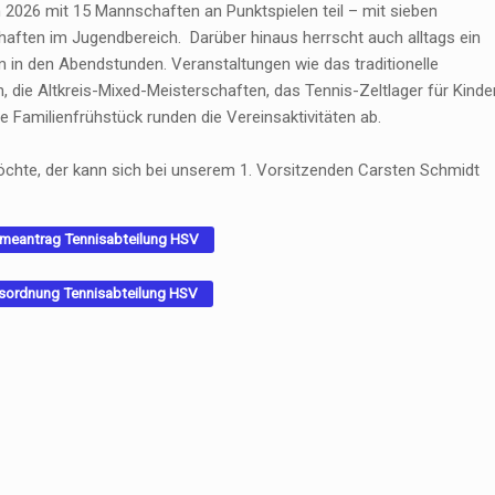
2026 mit 15 Mannschaften an Punktspielen teil – mit sieben
ten im Jugendbereich. Darüber hinaus herrscht auch alltags ein
em in den Abendstunden. Veranstaltungen wie das traditionelle
n, die Altkreis-Mixed-Meisterschaften, das Tennis-Zeltlager für Kinder
e Familienfrühstück runden die Vereinsaktivitäten ab.
öchte, der kann sich bei unserem 1. Vorsitzenden Carsten Schmidt
meantrag Tennisabteilung HSV
ttsordnung Tennisabteilung HSV