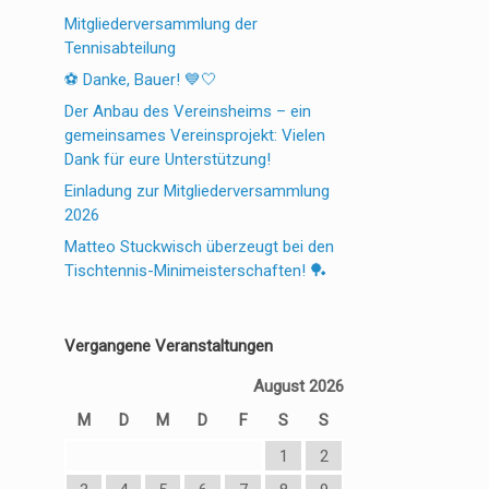
Mitgliederversammlung der
Tennisabteilung
⚽ Danke, Bauer! 💙🤍
Der Anbau des Vereinsheims – ein
gemeinsames Vereinsprojekt: Vielen
Dank für eure Unterstützung!
Einladung zur Mitgliederversammlung
2026
Matteo Stuckwisch überzeugt bei den
Tischtennis-Minimeisterschaften! 🏓
Vergangene Veranstaltungen
August 2026
M
D
M
D
F
S
S
1
2