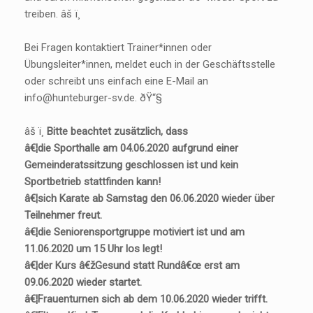
treiben. âš ï¸
Bei Fragen kontaktiert Trainer*innen oder
Übungsleiter*innen, meldet euch in der Geschäftsstelle
oder schreibt uns einfach eine E-Mail an
info@hunteburger-sv.de. ðŸ“§
âš ï¸
Bitte beachtet zusätzlich, dass
â€¦die Sporthalle am 04.06.2020 aufgrund einer
Gemeinderatssitzung geschlossen ist und kein
Sportbetrieb stattfinden kann!
â€¦sich Karate ab Samstag den 06.06.2020 wieder über
Teilnehmer freut.
â€¦die Seniorensportgruppe motiviert ist und am
11.06.2020 um 15 Uhr los legt!
â€¦der Kurs â€žGesund statt Rundâ€œ erst am
09.06.2020 wieder startet.
â€¦Frauenturnen sich ab dem 10.06.2020 wieder trifft.