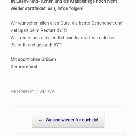
â€¦Eltern-Kind-Turnen und die Krabbelriege noch nicht
wieder stattfindet. âš ï¸ Infos folgen!
Wir wünschen allen alles Gute, die beste Gesundheit und
viel Spaß beim Restart ðŸ˜Š
Wir freuen uns sehr, endlich wieder starten zu dürfen.
Bleibt fit und gesund! ðŸ’™
Mit sportlichen Grüßen
Der Vorstand
Veröffentlicht in
Der HSV
.
Beitragsnavigation
←
Wir sind wieder für euch da!