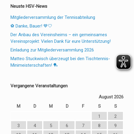
Neuste HSV-News
Mitgliederversammlung der Tennisabteilung
⚽ Danke, Bauer! 💙🤍
Der Anbau des Vereinsheims – ein gemeinsames
Vereinsprojekt: Vielen Dank für eure Unterstützung!
Einladung zur Mitgliederversammlung 2026
Matteo Stuckwisch überzeugt bei den Tischtennis-
Minimeisterschaften! 🏓
Vergangene Veranstaltungen
August 2026
M
D
M
D
F
S
S
1
2
3
4
5
6
7
8
9