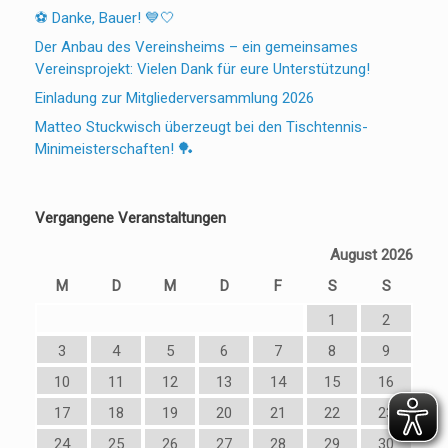
⚽ Danke, Bauer! 💙🤍
Der Anbau des Vereinsheims – ein gemeinsames
Vereinsprojekt: Vielen Dank für eure Unterstützung!
Einladung zur Mitgliederversammlung 2026
Matteo Stuckwisch überzeugt bei den Tischtennis-
Minimeisterschaften! 🏓
Vergangene Veranstaltungen
August 2026
M
D
M
D
F
S
S
1
2
3
4
5
6
7
8
9
10
11
12
13
14
15
16
17
18
19
20
21
22
23
24
25
26
27
28
29
30