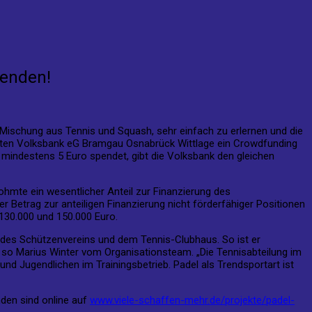
penden!
e Mischung aus Tennis und Squash, sehr einfach zu erlernen und die
igten Volksbank eG Bramgau Osnabrück Wittlage ein Crowdfunding
r mindestens 5 Euro spendet, gibt die Volksbank den gleichen
mte ein wesentlicher Anteil zur Finanzierung des
 Betrag zur anteiligen Finanzierung nicht förderfähiger Positionen
130.000 und 150.000 Euro.
 des Schützenvereins und dem Tennis-Clubhaus. So ist er
“, so Marius Winter vom Organisationsteam. „Die Tennisabteilung im
d Jugendlichen im Trainingsbetrieb. Padel als Trendsportart ist
nden sind online auf
www.viele-schaffen-mehr.de/projekte/padel-