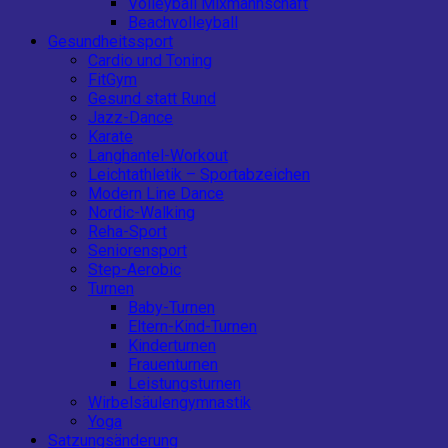
Volleyball Mixmannschaft
Beachvolleyball
Gesundheitssport
Cardio und Toning
FitGym
Gesund statt Rund
Jazz-Dance
Karate
Langhantel-Workout
Leichtathletik – Sportabzeichen
Modern Line Dance
Nordic-Walking
Reha-Sport
Seniorensport
Step-Aerobic
Turnen
Baby-Turnen
Eltern-Kind-Turnen
Kinderturnen
Frauenturnen
Leistungsturnen
Wirbelsäulengymnastik
Yoga
Satzungsänderung