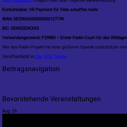
court-hunteburg
möglich oder über folgende Bankverbindung:
Kontoinhaber: VR Payment für Viele schaffen mehr
IBAN: DE33660600000000137749
BIC: GENODE6KXXX
Verwendungszweck: P29880 – Erster Padel-Court für das Wittlage
Wer das Padel-Projekt mit einer größeren Spende unterstützen möch
Veröffentlicht in
Der HSV
,
Tennis
.
Beitragsnavigation
←
Einladung zum Sportlerball 2025 des…
Crowdfunding-Ziel für Padel-Platz in Hunteburg…
→
Bevorstehende Veranstaltungen
Aug.
26