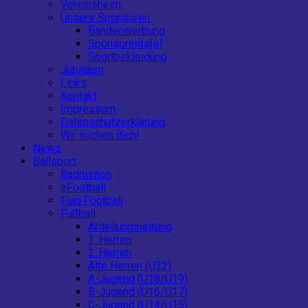
Vereinsheim
Unsere Sponsoren
Bandenwerbung
Sponsorentafel
Sportbekleidung
Jubiläum
Links
Kontakt
Impressum
Datenschutzerklärung
Wir suchen dich!
News
Ballsport
Badminton
eFootball
Flag Football
Fußball
Abteilungsleitung
1. Herren
2. Herren
Alte Herren (Ü32)
A-Jugend (U18/U19)
B-Jugend (U16/U17)
C-Jugend (U14/U15)