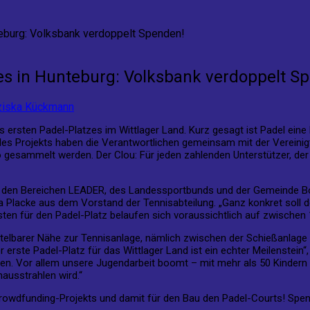
teburg: Volksbank verdoppelt Spenden!
es in Hunteburg: Volksbank verdoppelt S
ziska Kückmann
s ersten Padel-Platzes im Wittlager Land. Kurz gesagt ist Padel ein
 des Projekts haben die Verantwortlichen gemeinsam mit der Verein
ro gesammelt werden. Der Clou: Für jeden zahlenden Unterstützer, de
 den Bereichen LEADER, des Landessportbunds und der Gemeinde Boh
Placke aus dem Vorstand der Tennisabteilung. „Ganz konkret soll der
en für den Padel-Platz belaufen sich voraussichtlich auf zwischen 
ttelbarer Nähe zur Tennisanlage, nämlich zwischen der Schießanlage
 erste Padel-Platz für das Wittlager Land ist ein echter Meilenstein
n. Vor allem unsere Jugendarbeit boomt – mit mehr als 50 Kindern un
nausstrahlen wird.“
 Crowdfunding-Projekts und damit für den Bau den Padel-Courts! Spe