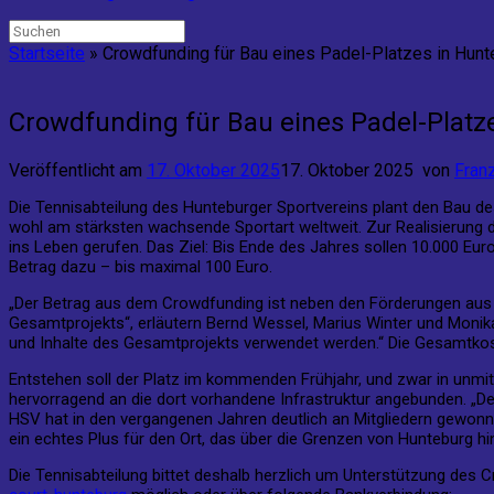
Suchen
nach:
Startseite
»
Crowdfunding für Bau eines Padel-Platzes in Hun
Crowdfunding für Bau eines Padel-Platz
Veröffentlicht am
17. Oktober 2025
17. Oktober 2025
von
Fran
Die Tennisabteilung des Hunteburger Sportvereins plant den Bau de
wohl am stärksten wachsende Sportart weltweit. Zur Realisierung
ins Leben gerufen. Das Ziel: Bis Ende des Jahres sollen 10.000 Eu
Betrag dazu – bis maximal 100 Euro.
„Der Betrag aus dem Crowdfunding ist neben den Förderungen aus
Gesamtprojekts“, erläutern Bernd Wessel, Marius Winter und Monika 
und Inhalte des Gesamtprojekts verwendet werden.“ Die Gesamtkost
Entstehen soll der Platz im kommenden Frühjahr, und zwar in unmi
hervorragend an die dort vorhandene Infrastruktur angebunden. „Der
HSV hat in den vergangenen Jahren deutlich an Mitgliedern gewonne
ein echtes Plus für den Ort, das über die Grenzen von Hunteburg hi
Die Tennisabteilung bittet deshalb herzlich um Unterstützung des