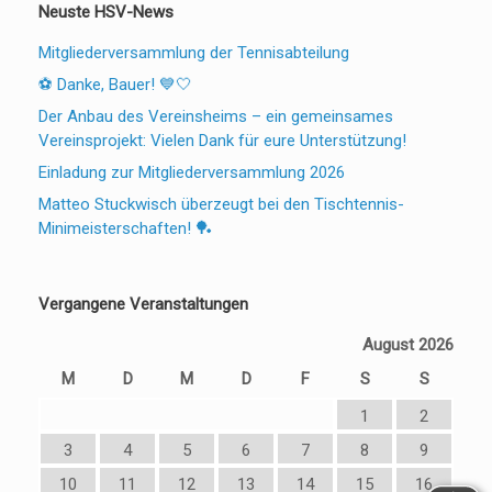
Neuste HSV-News
Mitgliederversammlung der Tennisabteilung
⚽ Danke, Bauer! 💙🤍
Der Anbau des Vereinsheims – ein gemeinsames
Vereinsprojekt: Vielen Dank für eure Unterstützung!
Einladung zur Mitgliederversammlung 2026
Matteo Stuckwisch überzeugt bei den Tischtennis-
Minimeisterschaften! 🏓
Vergangene Veranstaltungen
August 2026
M
D
M
D
F
S
S
1
2
3
4
5
6
7
8
9
10
11
12
13
14
15
16