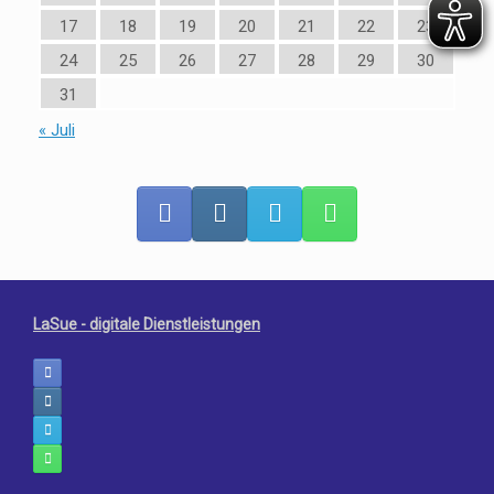
17
18
19
20
21
22
23
24
25
26
27
28
29
30
31
« Juli
LaSue - digitale Dienstleistungen