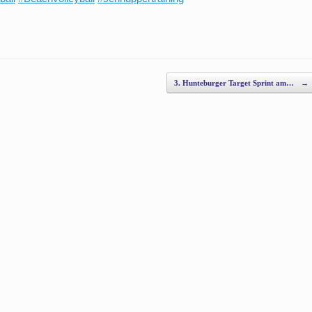
3. Hunteburger Target Sprint am…
→