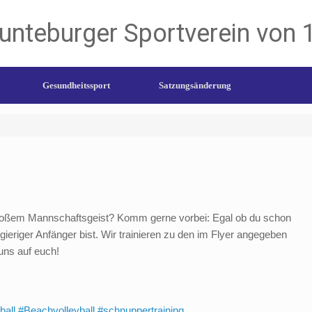
unteburger Sportverein von 
Gesundheitssport
Satzungsänderung
großem Mannschaftsgeist? Komm gerne vorbei: Egal ob du schon
ieriger Anfänger bist. Wir trainieren zu den im Flyer angegeben
 uns auf euch!
ball
#Beachvolleyball
#schnuppertraining