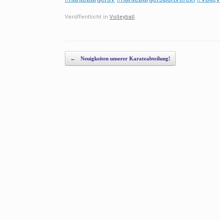
Veröffentlicht in
Volleyball
.
Beitragsnavigation
←
Neuigkeiten unserer Karateabteilung!