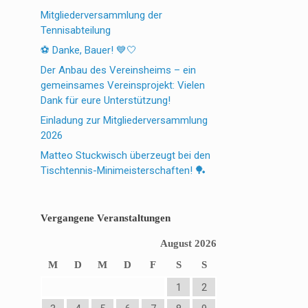
Mitgliederversammlung der
Tennisabteilung
⚽ Danke, Bauer! 💙🤍
Der Anbau des Vereinsheims – ein
gemeinsames Vereinsprojekt: Vielen
Dank für eure Unterstützung!
Einladung zur Mitgliederversammlung
2026
Matteo Stuckwisch überzeugt bei den
Tischtennis-Minimeisterschaften! 🏓
Vergangene Veranstaltungen
August 2026
M
D
M
D
F
S
S
1
2