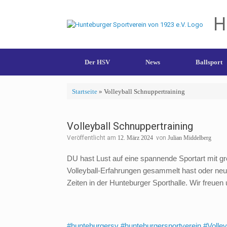
H
Der HSV
News
Ballsport
Startseite
»
Volleyball Schnuppertraining
Volleyball Schnuppertraining
Veröffentlicht am
12. März 2024
von
Julian Middelberg
DU hast Lust auf eine spannende Sportart mit 
Volleyball-Erfahrungen gesammelt hast oder neug
Zeiten in der Hunteburger Sporthalle. Wir freuen
#hunteburgersv
#hunteburgersportverein
#Volley