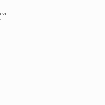
s der
4