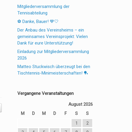
Mitgliederversammlung der
Tennisabteilung
⚽ Danke, Bauer! 💙🤍
Der Anbau des Vereinsheims – ein
gemeinsames Vereinsprojekt: Vielen
Dank für eure Unterstützung!
Einladung zur Mitgliederversammlung
2026
Matteo Stuckwisch überzeugt bei den
Tischtennis-Minimeisterschaften! 🏓
Vergangene Veranstaltungen
August 2026
M
D
M
D
F
S
S
1
2