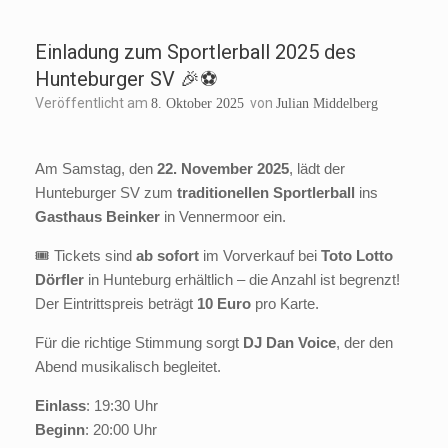
Einladung zum Sportlerball 2025 des
Hunteburger SV 🎉⚽️
Veröffentlicht am
von
8. Oktober 2025
Julian Middelberg
Am Samstag, den
22. November 2025
, lädt der
Hunteburger SV zum
traditionellen Sportlerball
ins
Gasthaus Beinker
in Vennermoor ein.
🎟️ Tickets sind
ab sofort
im Vorverkauf bei
Toto Lotto
Dörfler
in Hunteburg erhältlich – die Anzahl ist begrenzt!
Der Eintrittspreis beträgt
10 Euro
pro Karte.
Für die richtige Stimmung sorgt
DJ Dan Voice
, der den
Abend musikalisch begleitet.
Einlass
: 19:30 Uhr
Beginn
: 20:00 Uhr