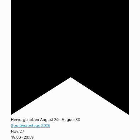
Hervorgehoben
August 26
-
August 30
Sportwerbetage 2026
Nov.
27
19:00
-
23:59