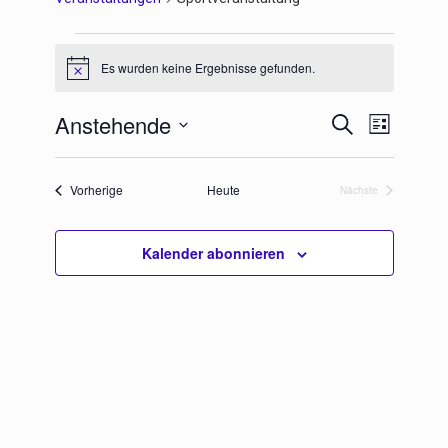
Es wurden keine Ergebnisse gefunden.
Hinweis
Anstehende
Veranstaltungen
Veranstaltu
Suche
Liste
Suche
Ansichten-
Datum
und
Navigation
wählen.
Ansichten,
Veranstaltungen
Vorherige
Heute
Nächste
Navigation
Veranstaltungen
Kalender abonnieren