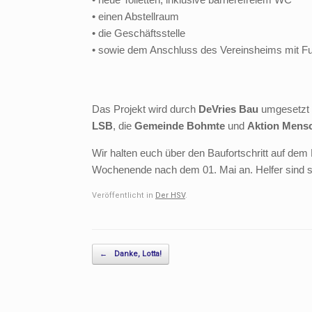
• einen Abstellraum
• die Geschäftsstelle
• sowie dem Anschluss des Vereinsheims mit F
Das Projekt wird durch
DeVries Bau
umgesetzt u
LSB
, die
Gemeinde Bohmte
und
Aktion Mens
Wir halten euch über den Baufortschritt auf dem
Wochenende nach dem 01. Mai an. Helfer sind s
Veröffentlicht in
Der HSV
.
Beitragsnavigation
←
Danke, Lotta!