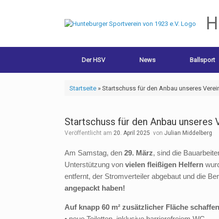
H
Der HSV
News
Ballsport
Startseite
»
Startschuss für den Anbau unseres Verei
Startschuss für den Anbau unseres 
Veröffentlicht am
20. April 2025
von
Julian Middelberg
Am Samstag, den
29. März
, sind die Bauarbeit
Unterstützung von
vielen fleißigen Helfern
wurd
entfernt, der Stromverteiler abgebaut und die 
angepackt haben!
Auf knapp 60 m² zusätzlicher Fläche schaffen
• neue Toiletten, inklusive barrierefreiem WC