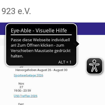
1923 e.V.
Bevorstehende Veranstaltungen
Aug.
26
Hervorgehoben
August 26
-
August 30
Sportwerbetage 2026
Nov.
27
19:00
-
23:59
Ü50-Treffen 2026
Dez.