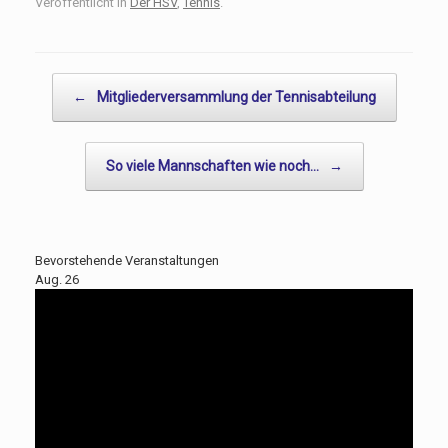
Veröffentlicht in
Der HSV
,
Tennis
.
Beitragsnavigation
←
Mitgliederversammlung der Tennisabteilung
So viele Mannschaften wie noch…
→
Bevorstehende Veranstaltungen
Aug.
26