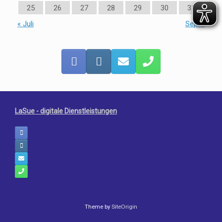
25
26
27
28
29
30
31
« Juli
Sep. »
LaSue - digitale Dienstleistungen
Theme by
SiteOrigin