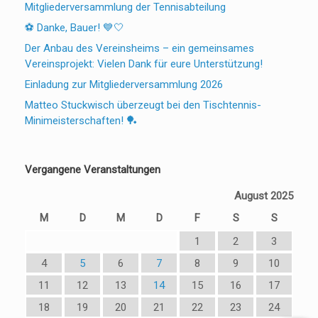
Mitgliederversammlung der Tennisabteilung
⚽ Danke, Bauer! 💙🤍
Der Anbau des Vereinsheims – ein gemeinsames
Vereinsprojekt: Vielen Dank für eure Unterstützung!
Einladung zur Mitgliederversammlung 2026
Matteo Stuckwisch überzeugt bei den Tischtennis-
Minimeisterschaften! 🏓
Vergangene Veranstaltungen
August 2025
M
D
M
D
F
S
S
1
2
3
4
5
6
7
8
9
10
11
12
13
14
15
16
17
18
19
20
21
22
23
24