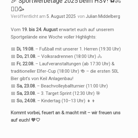
🎉 Sportwerbetage 2025 beim HSV! ⚽🚴
🏃‍♂️🥳
Veröffentlicht am
5. August 2025
von
Julian Middelberg
Vom
19. bis 24. August
erwartet euch auf unserem
Sportgelände eine Woche voller Highlights:
📅
Di, 19.08.
– Fußball mit unserer 1. Herren (19:30 Uhr)
📅
Do, 21.08.
– Volksradrennen (18:00 Uhr) 🚴
📅
Fr, 22.08.
– Laufveranstaltungen (ab 17:30 Uhr) &
traditioneller Elfer-Cup (18:00 Uhr) 🍻 – die ersten 50L
Bier gibt’s von Keil Anlagenbau!
📅
Sa, 23.08.
– Beachvolleyballturnier (11:00 Uhr)
📅
Sa, 23.08.
– 3. Target Sprint (12:30 Uhr) 🎯
📅
So, 24.08.
– Kindertag (10–13 Uhr) 👧👦
Kommt vorbei, feuert an & macht mit – wir freuen uns
auf euch! 💙🤍