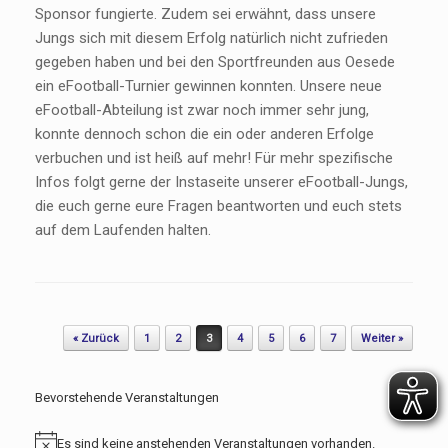
Sponsor fungierte. Zudem sei erwähnt, dass unsere
Jungs sich mit diesem Erfolg natürlich nicht zufrieden
gegeben haben und bei den Sportfreunden aus Oesede
ein eFootball-Turnier gewinnen konnten. Unsere neue
eFootball-Abteilung ist zwar noch immer sehr jung,
konnte dennoch schon die ein oder anderen Erfolge
verbuchen und ist heiß auf mehr! Für mehr spezifische
Infos folgt gerne der Instaseite unserer eFootball-Jungs,
die euch gerne eure Fragen beantworten und euch stets
auf dem Laufenden halten.
Beitragsnavigation
« Zurück
1
2
3
4
5
6
7
Weiter »
Bevorstehende Veranstaltungen
Es sind keine anstehenden Veranstaltungen vorhanden.